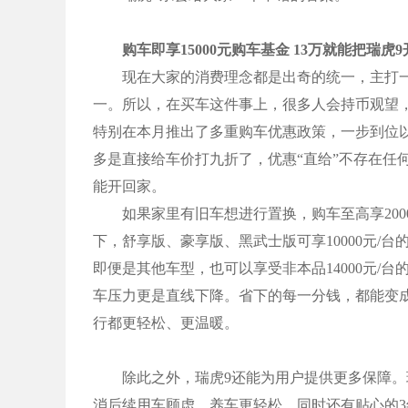
购车即享15000元购车基金 13万就能把瑞虎
现在大家的消费理念都是出奇的统一，主打一个
一。所以，在买车这件事上，很多人会持币观望
特别在本月推出了多重购车优惠政策，一步到位以实
多是直接给车价打九折了，优惠“直给”不存在任何
能开回家。
如果家里有旧车想进行置换，购车至高享200
下，舒享版、豪享版、黑武士版可享10000元/台
即便是其他车型，也可以享受非本品14000元/
车压力更是直线下降。省下的每一分钱，都能变
行都更轻松、更温暖。
除此之外，瑞虎9还能为用户提供更多保障。
消后续用车顾虑，养车更轻松。同时还有贴心的3