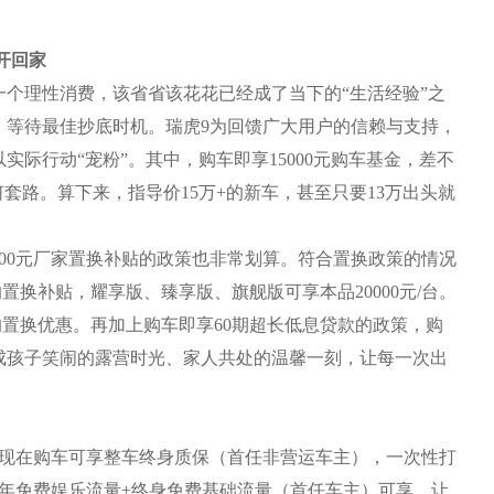
9开回家
理性消费，该省省该花花已经成了当下的“生活经验”之
，等待最佳抄底时机。瑞虎9为回馈广大用户的信赖与支持，
际行动“宠粉”。其中，购车即享15000元购车基金，差不
套路。算下来，指导价15万+的新车，甚至只要13万出头就
00元厂家置换补贴的政策也非常划算。符合置换政策的情况
的置换补贴，耀享版、臻享版、旗舰版可享本品20000元/台。
台的置换优惠。再加上购车即享60期超长低息贷款的政策，购
成孩子笑闹的露营时光、家人共处的温馨一刻，让每一次出
现在购车可享整车终身质保（首任非营运车主），一次性打
年免费娱乐流量+终身免费基础流量（首任车主）可享，让