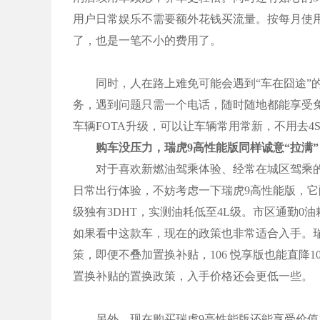
用户日常娱乐不需要额外花钱买流量。按每月使用1
了，也是一笔不小的费用了。
同时，人在路上难免可能会遇到“车在囧途”的
务，遇到问题只需一个电话，随时随地都能享受
车辆FOTA升级，可以让车辆常用常新，不用去
购车没压力，瑞虎9高性能版同样诚意“拉满”
对于喜欢新燃油驾乘体验、经常在城区驾乘的用
日常出行体验，不妨考虑一下瑞虎9高性能版，它配
级独有3DHT，实测油耗低至4L级。市区通勤0
如果看中这款车，现在的政策也非常适合入手。瑞虎
策，即便不叠加置换补贴，106 悦享版也能直降100
置换补贴的置换政策，入手价格还会更低一些。
另外，现在购买瑞虎9高性能版还能享受价值10