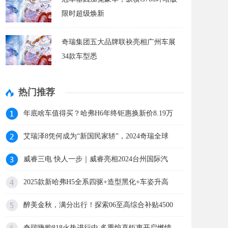
限时超级焕新
奇瑞集团五大品牌联袂亮相广州车展
34款车型悉
热门推荐
年底啥车值得买？哈弗H6年终钜惠换新价8.19万
艾瑞泽8凭何成为“新国民家轿”，2024奇瑞全球
威睿三电 快人一步｜威睿亮相2024台州国际汽
2025款新哈弗H5全系四驱+造型黑化+车姿升高
醉美金秋，满分出行！探索06至高综合补贴4500
奇瑞嗨购818火热进行中 多重惊喜钜惠开启燃情