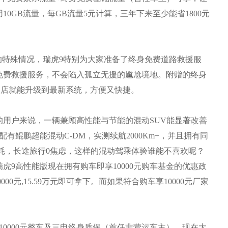
0GB流量，每GB流量5元计算，三年下来至少能省1800元
特殊情况，瑞虎9特别为大家准备了终身免费道路救援服
免费救援服务，不会陷入孤立无援的尴尬境地。附赠的终身
4S店就能升级到最新系统，方便又快捷。
户来说，一辆兼顾高性能与节能的混动SUV能显著改善
有鲲鹏超能混动C-DM，实测续航2000Km+，并且拥有同
油耗，长途旅行0焦虑，这样的混动驾乘体验谁能不喜欢呢？
9高性能版现在拥有购车即享10000元购车基金的优惠政
00元,15.59万元即可拿下。而如果符合购车享10000元厂家
000元整车及三电终身质保（首任非营运车主）。现在大