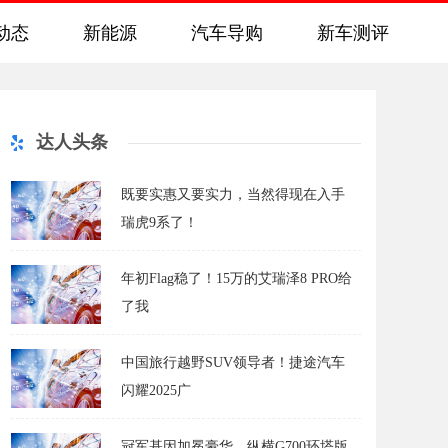
动态
新能源
汽车导购
新车测评
达人头条
既要实惠又要实力，当然得现在入手
瑞虎9系了！
年初Flag稳了！15万的艾瑞泽8 PRO给
了我
中国旅行越野SUV领导者！捷途汽车
闪耀2025广
冠军基因加冕豪华，纵横G700环塔版