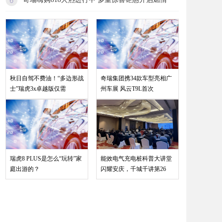
秋日自驾不费油！“多边形战
奇瑞集团携34款车型亮相广
士”瑞虎3x卓越版仅需
州车展 风云T9L首次
瑞虎8 PLUS是怎么“玩转”家
能效电气充电桩科普大讲堂
庭出游的？
闪耀安庆，千城千讲第26