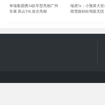
奇瑞集团携34款车型亮相广州
瑞虎5x：小预算大
车展 风云T9L首次亮相
雨雪路轻松驾驭无忧