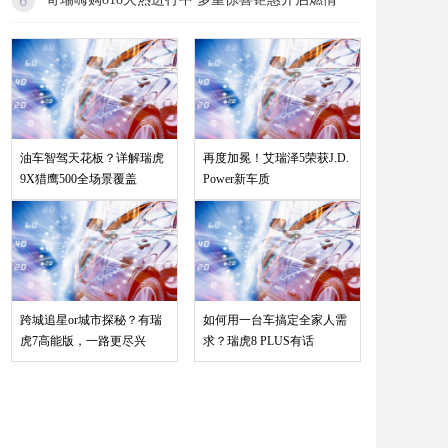
油车智驾天花板？详解瑞虎
再度加冕！艾瑞泽5荣获J.D.
9X猎鹰500全场景覆盖
Power新车质
跨城追星or城市探秘？有瑞
如何用一台车搞定全家人需
虎7高能版，一路更尽兴
求？瑞虎8 PLUS有话