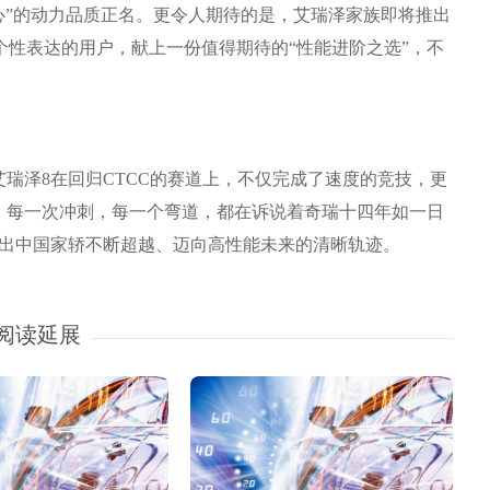
心”的动力品质正名。更令人期待的是，艾瑞泽家族即将推出
个性表达的用户，献上一份值得期待的“性能进阶之选”，不
泽8在回归CTCC的赛道上，不仅完成了速度的竞技，更
。每一次冲刺，每一个弯道，都在诉说着奇瑞十四年如一日
照出中国家轿不断超越、迈向高性能未来的清晰轨迹。
阅读延展