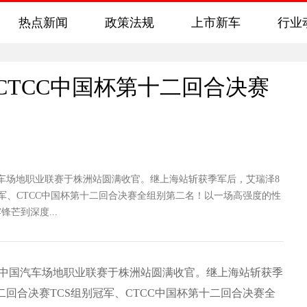
热点新闻
政策法规
上市新车
行业
CTCC中国杯第十二回合决赛
国汽车场地职业联赛于株洲站圆满收官。继上海站斩获季军后，艾瑞泽8
冠军、CTCC中国杯第十二回合决赛全组别第二名！以一场高强度的性
芒到深度...
CC中国汽车场地职业联赛于株洲站圆满收官。继上海站斩获季
二回合决赛TCS组别冠军、CTCC中国杯第十二回合决赛全