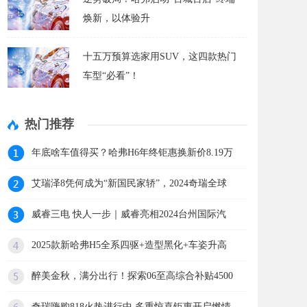
焕新，以体验升
十五万预算选家用SUV，这四款热门
车型“必看”！
热门推荐
年底啥车值得买？哈弗H6年终钜惠换新价8.19万
艾瑞泽8凭何成为“新国民家轿”，2024奇瑞全球
威睿三电 快人一步｜威睿亮相2024台州国际汽
2025款新哈弗H5全系四驱+造型黑化+车姿升高
醉美金秋，满分出行！探索06至高综合补贴4500
奇瑞嗨购818火热进行中 多重惊喜钜惠开启燃情