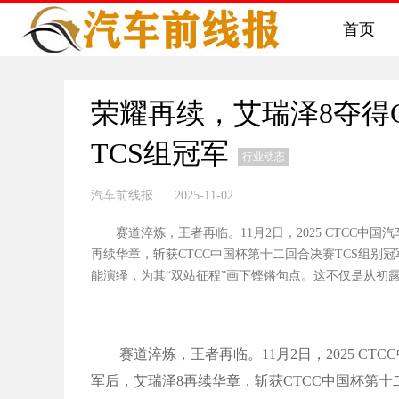
首页
荣耀再续，艾瑞泽8夺得
TCS组冠军
行业动态
汽车前线报 2025-11-02
赛道淬炼，王者再临。11月2日，2025 CTCC中
再续华章，斩获CTCC中国杯第十二回合决赛TCS组别
能演绎，为其“双站征程”画下铿锵句点。这不仅是从初露锋
赛道淬炼，王者再临。11月2日，2025 CT
军后，艾瑞泽8再续华章，斩获CTCC中国杯第十