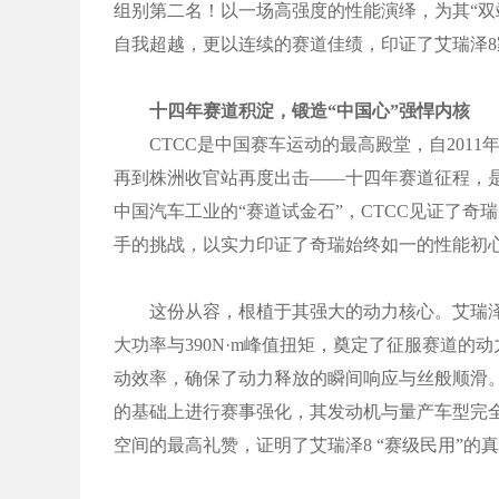
组别第二名！以一场高强度的性能演绎，为其“双
自我超越，更以连续的赛道佳绩，印证了艾瑞泽
十四年赛道积淀，锻造“中国心”强悍内核
CTCC是中国赛车运动的最高殿堂，自2011
再到株洲收官站再度出击——十四年赛道征程，
中国汽车工业的“赛道试金石”，CTCC见证了
手的挑战，以实力印证了奇瑞始终如一的性能初
这份从容，根植于其强大的动力核心。艾瑞泽8搭载
大功率与390N·m峰值扭矩，奠定了征服赛道的动
动效率，确保了动力释放的瞬间响应与丝般顺滑
的基础上进行赛事强化，其发动机与量产车型完
空间的最高礼赞，证明了艾瑞泽8 “赛级民用”的