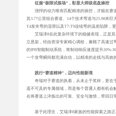
征服“极限试炼场”，彰显大师级底盘操控
强悍的动力唯有匹配精准的操控，才能在赛道中
其3.77公里组合赛道、14个技术弯道与25.9
T4发夹弯的湿滑以及T7-T9连续弯的温差陷阱
艾瑞泽8在此复杂环境下的稳健表现，正是其卓
立悬架，经由资深专家精心调校，兼顾了高速过
的IPB智能制动系统，将制动响应速度提升20%-
一个攻弯瞬间都充满自信，以精准的走线与高效的
践行“赛道精神”，迈向性能新境
奇瑞对于赛道的执着，从未止于奖杯，更在于
遥不可及的专属领域，而是每个普通人都有机会
在将赛道上淬炼出的可靠、安全与激情，带回日
基于此理念，艾瑞泽8家族的性能探索之路正不断