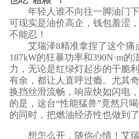
也吃“粗粮”！
年轻人谁不向往一脚油门下
可现实是油价高企，钱包羞涩
不能忍！
艾瑞泽8精准拿捏了这个痛点。
187kW的狂暴功率和390N·
力，无论是红绿灯起步的干脆
有余，都让人直呼过瘾。尤其奇
换挡丝滑流畅，响应快如闪电
的是，这台“性能猛兽”竟然只喝
的同时，把燃油经济性也做到
想怎么开，随你心情！艾瑞泽