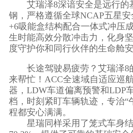
艾瑞泽8深谙安全是远行的基
钢，严格遵循全球NCAP五星
+6吸能盒结构配合一体式冲压
生时能高效分散冲击力，化身坚
度守护你和同行伙伴的生命舱
长途驾驶易疲劳？艾瑞泽8的
来帮忙！ACC全速域自适应巡
器，LDW车道偏离预警和LD
档，时刻紧盯车辆轨迹，专治“
程都安心满满。
星瑞同样采用了笼式车身结