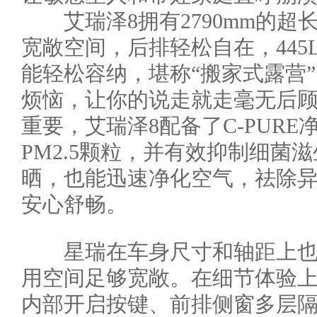
艾瑞泽8拥有2790mm的超
宽敞空间，后排轻松自在，44
能轻松容纳，堪称“搬家式露营
烦恼，让你的说走就走毫无后
重要，艾瑞泽8配备了C-PUR
PM2.5颗粒，并有效抑制细菌
晒，也能迅速净化空气，祛除
安心舒畅。
星瑞在车身尺寸和轴距上也
用空间足够宽敞。在细节体验
内部开启按键、前排侧窗多层