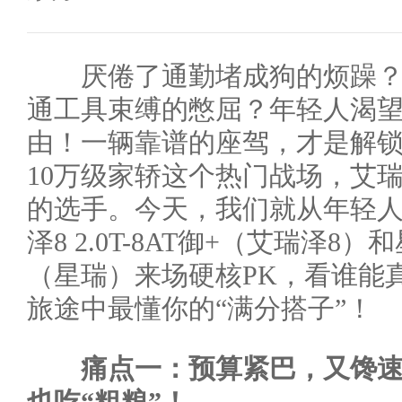
厌倦了通勤堵成狗的烦躁？
通工具束缚的憋屈？年轻人渴
由！一辆靠谱的座驾，才是解
10万级家轿这个热门战场，艾
的选手。今天，我们就从年轻
泽8 2.0T-8AT御+（艾瑞泽8）
（星瑞）来场硬核PK，看谁能
旅途中最懂你的“满分搭子”！
痛点一：预算紧巴，又馋速