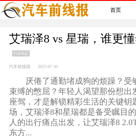
首页
艾瑞泽8 vs 星瑞，谁更
行业动态
汽车前线报 2025-07-30
厌倦了通勤堵成狗的烦躁？受够
束缚的憋屈？年轻人渴望那份想出
座驾，才是解锁精彩生活的关键钥匙
场，艾瑞泽8和星瑞都是备受瞩目
人的出行痛点出发，让艾瑞泽8 2.0
东方...