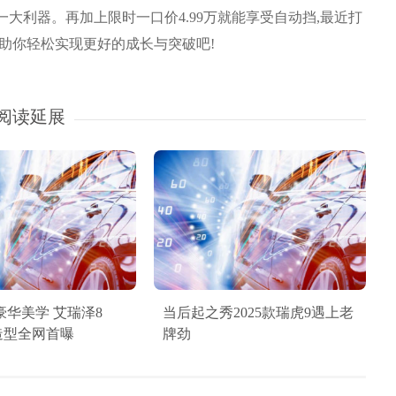
大利器。再加上限时一口价4.99万就能享受自动挡,最近打
它助你轻松实现更好的成长与突破吧!
阅读延展
豪华美学 艾瑞泽8
当后起之秀2025款瑞虎9遇上老
造型全网首曝
牌劲