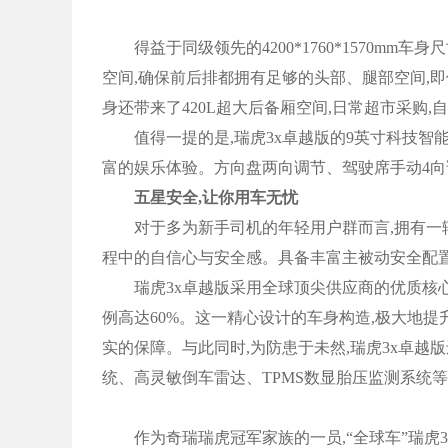
得益于同级领先的4200*1760*1570mm车身
空间,确保前后排都拥有足够的头部、腿部空间,
身还带来了420L超大后备厢空间,日常超市采购
值得一提的是,瑞虎3x卓越版的9英寸科技智能
富的娱乐体验。方向盘两向调节、驾驶席手动4向
五星安全,让你用车无忧
对于多为新手司机的年轻用户群而言,拥有一辆
程中的自信心与安全感。具备丰富主被动安全配置
瑞虎3x卓越版采用全球顶尖供应商的优质核心
例高达60%。这一精心设计的车身构造,极大地提
实的保障。与此同时,为防患于未然,瑞虎3x卓越
统、高灵敏倒车雷达、TPMS数显胎压监测系统等
作为奇瑞瑞虎冠军家族的一员,“全球车”瑞虎3