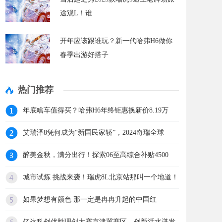
途观L！谁
开年应该跟谁玩？新一代哈弗H6做你
春季出游好搭子
热门推荐
年底啥车值得买？哈弗H6年终钜惠换新价8.19万
艾瑞泽8凭何成为“新国民家轿”，2024奇瑞全球
醉美金秋，满分出行！探索06至高综合补贴4500
城市试炼 挑战来袭！瑞虎8L北京站那叫一个地道！
如果梦想有颜色 那一定是冉冉升起的中国红
亿达科创优胜理创大赛京津冀赛区，创新活水迸发