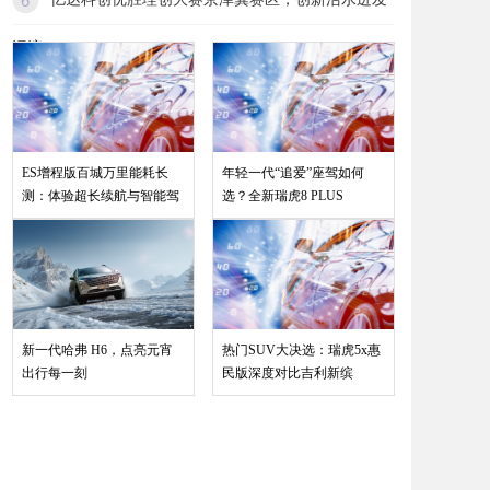
涌流
ES增程版百城万里能耗长
年轻一代“追爱”座驾如何
测：体验超长续航与智能驾
选？全新瑞虎8 PLUS
新一代哈弗 H6，点亮元宵
热门SUV大决选：瑞虎5x惠
出行每一刻
民版深度对比吉利新缤