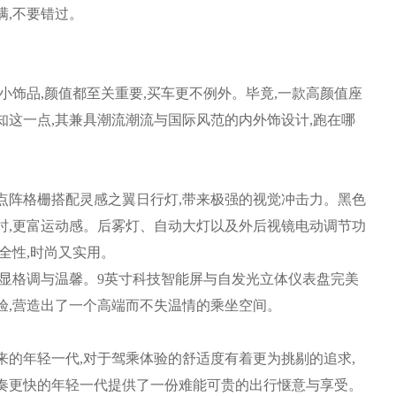
满,不要错过。
饰品,颜值都至关重要,买车更不例外。毕竟,一款高颜值座
知这一点,其兼具潮流潮流与国际风范的内外饰设计,跑在哪
点阵格栅搭配灵感之翼日行灯,带来极强的视觉冲击力。黑色
同时,更富运动感。后雾灯、自动大灯以及外后视镜电动调节功
全性,时尚又实用。
显格调与温馨。9英寸科技智能屏与自发光立体仪表盘完美
验,营造出了一个高端而不失温情的乘坐空间。
的年轻一代,对于驾乘体验的舒适度有着更为挑剔的追求,
节奏更快的年轻一代提供了一份难能可贵的出行惬意与享受。