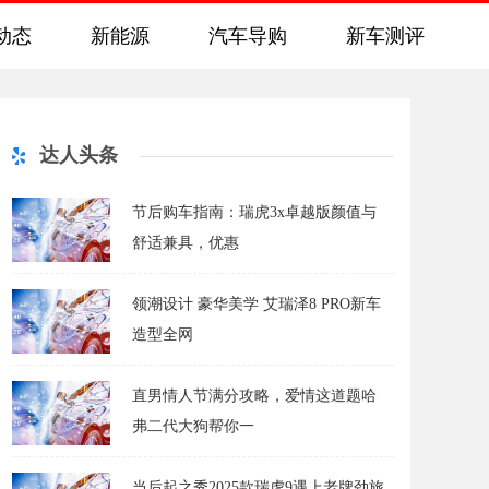
动态
新能源
汽车导购
新车测评
达人头条
节后购车指南：瑞虎3x卓越版颜值与
舒适兼具，优惠
领潮设计 豪华美学 艾瑞泽8 PRO新车
造型全网
直男情人节满分攻略，爱情这道题哈
弗二代大狗帮你一
当后起之秀2025款瑞虎9遇上老牌劲旅