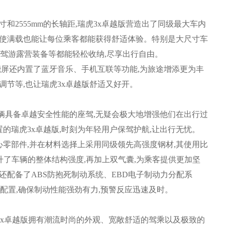
尺寸和2555mm的长轴距,瑞虎3x卓越版营造出了同级最大车内
即使满载也能让每位乘客都能获得舒适体验。特别是大尺寸车
,自驾游露营装备等都能轻松收纳,尽享出行自由。
屏还内置了蓝牙音乐、手机互联等功能,为旅途增添更为丰
调节等,也让瑞虎3x卓越版舒适又好开。
具备卓越安全性能的座驾,无疑会极大地增强他们在出行过
的瑞虎3x卓越版,时刻为年轻用户保驾护航,让出行无忧。
零部件,并在材料选择上采用同级领先高强度钢材,其使用比
升了车辆的整体结构强度,再加上双气囊,为乘客提供更加坚
版还配备了ABS防抱死制动系统、EBD电子制动力分配系
配置,确保制动性能强劲有力,预警反应迅速及时。
x卓越版拥有潮流时尚的外观、宽敞舒适的驾乘以及极致的