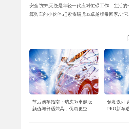
安全防护,无疑是年轻一代应对忙碌工作、生活的一
算购车的小伙伴,赶紧将瑞虎3x卓越版带回家,让
节后购车指南：瑞虎3x卓越版
领潮设计 
颜值与舒适兼具，优惠更空
PRO新车